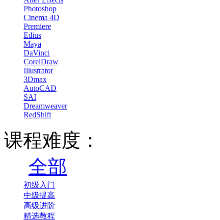
Photoshop
Cinema 4D
Premiere
Edius
Maya
DaVinci
CorelDraw
Illustrator
3Dmax
AutoCAD
SAI
Dreamweaver
RedShift
课程难度：
全部
初级入门
中级提高
高级进阶
精选教程